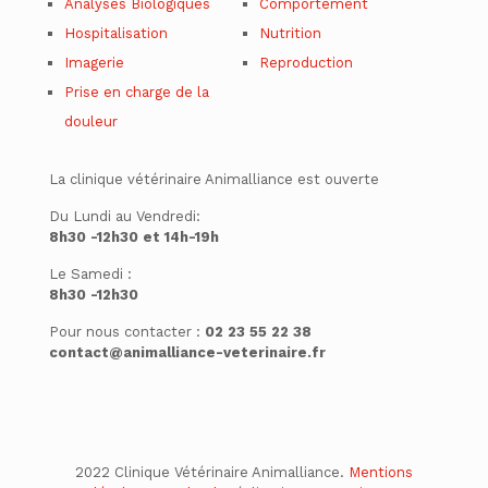
Analyses Biologiques
Comportement
Hospitalisation
Nutrition
Imagerie
Reproduction
Prise en charge de la
douleur
La clinique vétérinaire Animalliance est ouverte
Du Lundi au Vendredi:
8
h30
-12
h
30
et
14
h
-19
h
Le Samedi :
8
h30
-12
h
30
Pour nous contacter :
02 23 55 22 38
contact@animalliance-veterinaire.fr
2022 Clinique Vétérinaire Animalliance.
Mentions